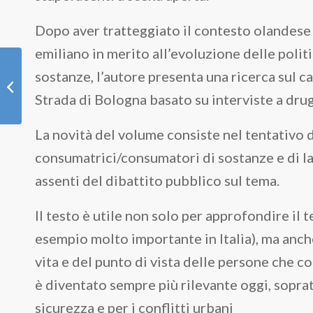
Dopo aver tratteggiato il contesto olandese
emiliano in merito all’evoluzione delle poli
sostanze, l’autore presenta una ricerca sul c
100 domande sulle cure
palliative
Strada di Bologna basato su interviste a drug
La novità del volume consiste nel tentativo 
consumatrici/consumatori di sostanze e di la
assenti del dibattito pubblico sul tema.
Il testo è utile non solo per approfondire il 
esempio molto importante in Italia), ma anche
vita e del punto di vista delle persone che c
è diventato sempre più rilevante oggi, sopratt
sicurezza e per i conflitti urbani