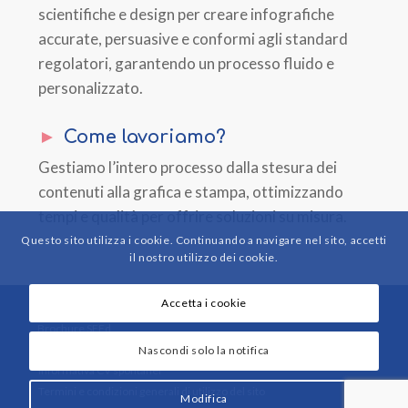
scientifiche e design per creare infografiche
accurate, persuasive e conformi agli standard
regolatori, garantendo un processo fluido e
personalizzato.
Come lavoriamo?
Gestiamo l’intero processo dalla stesura dei
contenuti alla grafica e stampa, ottimizzando
tempi e qualità per offrire soluzioni su misura.
Questo sito utilizza i cookie. Continuando a navigare nel sito, accetti
il ​​nostro utilizzo dei cookie.
SEEd srl Società Benefit - P. IVA
08077480013
Accetta i cookie
Brochure SEEd
Informativa privacy e cookie policy
Nascondi solo la notifica
Informativa CV spontanei
Termini e condizioni generali di utilizzo del sito
Modifica