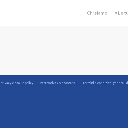
Chi siamo
▾ Le t
 privacy e cookie policy
Informativa CV spontanei
Termini e condizioni generali di 