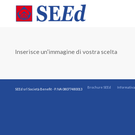
Inserisce un’immagine di vostra scelta
Brochure SEEd
Informativa
SEEd srl Società Benefit - P. IVA
08077480013