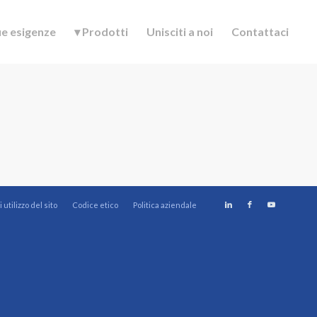
ue esigenze
▾ Prodotti
Unisciti a noi
Contattaci
utilizzo del sito
Codice etico
Politica aziendale